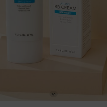
1
/
5