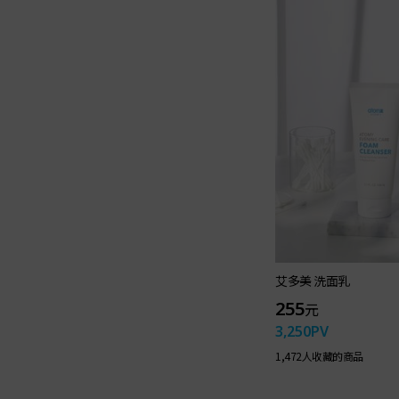
艾多美 洗面乳
255
元
3,250
PV
1,472人收藏的商品