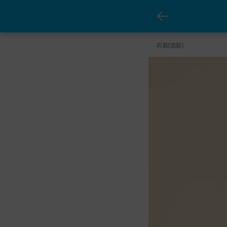
艾多美 BB霜
彩妝(底妝)