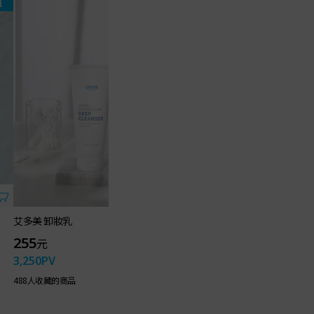
組
艾多美 卸妝乳
艾多美 凝萃煥膚防曬
255
355
元
元
3,250
PV
4,560
PV
488人收藏的商品
604人收藏的商品