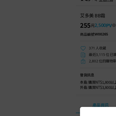
艾多美 BB霜
255
PV
2,500
元
商品編號
W00265
人收藏
371
最近
位 已
3,115
位的購物
2,802
發貨訊息
本島: 購買NT$1,800
外島: 購買NT$3,800
產品資訊