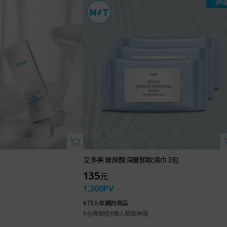
3件
艾多美 玻尿酸深層卸妝濕巾 3包
135
元
1,300
PV
673人收藏的商品
#台灣製造
#懶人卸妝神器