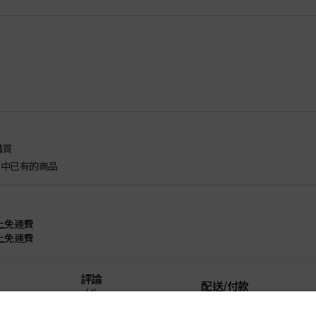
購買
車中已有的商品
以上免運費
以上免運費
評論
配送/付款
(4)