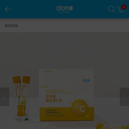
0
艾多美 維生素C粉
基礎營養