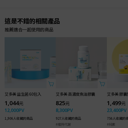
這是不錯的相關產品
推薦適合一起使用的商品
艾多美 益生菌 60包入
艾多美 高濃度魚油膠囊
艾多美 膠囊
1,044
825
1,499
元
元
元
12,000
PV
8,300
PV
23,400
PV
1,906人收藏的商品
927人收藏的商品
756人收藏的
#維持代謝
#純素